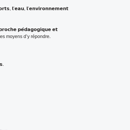
𝗿𝘁𝘀, 𝗹’𝗲𝗮𝘂, 𝗹’𝗲𝗻𝘃𝗶𝗿𝗼𝗻𝗻𝗲𝗺𝗲𝗻𝘁
𝗰𝗵𝗲 𝗽𝗲́𝗱𝗮𝗴𝗼𝗴𝗶𝗾𝘂𝗲 𝗲𝘁
t les moyens d’y répondre.
𝘀.