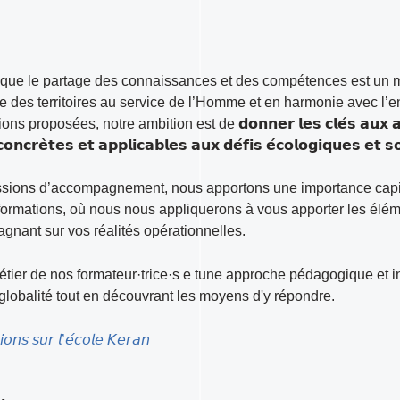
t que le partage des connaissances et des compétences est un 
 des territoires au service de l’Homme et en harmonie avec l’
posées, notre ambition est de 𝗱𝗼𝗻𝗻𝗲𝗿 𝗹𝗲𝘀 𝗰𝗹𝗲́𝘀 𝗮𝘂𝘅 𝗮𝗰𝘁𝗲𝘂𝗿.
𝗼𝗻𝗰𝗿𝗲̀𝘁𝗲𝘀 𝗲𝘁 𝗮𝗽𝗽𝗹𝗶𝗰𝗮𝗯𝗹𝗲𝘀 𝗮𝘂𝘅 𝗱𝗲́𝗳𝗶𝘀 𝗲́𝗰𝗼𝗹𝗼𝗴𝗶𝗾𝘂𝗲𝘀 𝗲𝘁 
issions d’accompagnement, nous apportons une importance capita
 formations, où nous nous appliquerons à vous apporter les élé
gnant sur vos réalités opérationnelles.
métier de nos formateur·trice·s e tune approche pédagogique et i
globalité tout en découvrant les moyens d'y répondre.
𝘰𝘯𝘴 𝘴𝘶𝘳 𝘭’𝘦́𝘤𝘰𝘭𝘦 𝘒𝘦𝘳𝘢𝘯