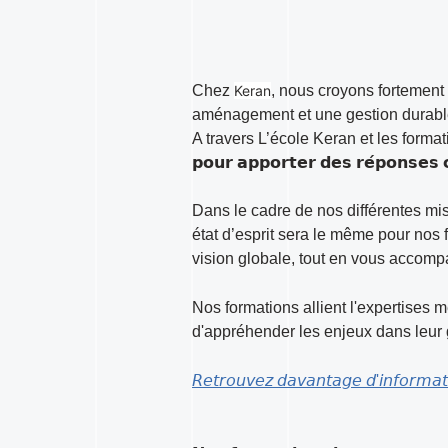
Chez
Keran
, nous croyons fortemen
aménagement et une gestion durable
A travers L’école Keran et les formations pro
𝗽𝗼𝘂𝗿 𝗮𝗽𝗽𝗼𝗿𝘁𝗲𝗿 𝗱𝗲𝘀 𝗿𝗲́𝗽𝗼𝗻𝘀𝗲𝘀 𝗰
Dans le cadre de nos différentes m
état d’esprit sera le même pour nos
vision globale, tout en vous accompa
Nos formations allient l'expertises 
d'appréhender les enjeux dans leur 
𝘙𝘦𝘵𝘳𝘰𝘶𝘷𝘦𝘻 𝘥𝘢𝘷𝘢𝘯𝘵𝘢𝘨𝘦 𝘥'𝘪𝘯𝘧𝘰𝘳𝘮𝘢𝘵𝘪