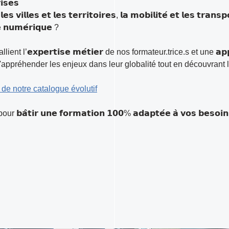
𝗶𝘀𝗲𝘀
𝗲𝘀 𝗲𝘁 𝗹𝗲𝘀 𝘁𝗲𝗿𝗿𝗶𝘁𝗼𝗶𝗿𝗲𝘀, 𝗹𝗮 𝗺𝗼𝗯𝗶𝗹𝗶𝘁𝗲́ 𝗲𝘁 𝗹𝗲𝘀 𝘁𝗿𝗮𝗻𝘀𝗽𝗼
𝗹𝗲 𝗻𝘂𝗺𝗲́𝗿𝗶𝗾𝘂𝗲 ?
l’𝗲𝘅𝗽𝗲𝗿𝘁𝗶𝘀𝗲 𝗺𝗲́𝘁𝗶𝗲𝗿 de nos formateur.trice.s et une 𝗮𝗽𝗽𝗿𝗼
ttre d'appréhender les enjeux dans leur globalité tout en découvran
de notre catalogue évolutif
𝗶𝗿 𝘂𝗻𝗲 𝗳𝗼𝗿𝗺𝗮𝘁𝗶𝗼𝗻 𝟭𝟬𝟬% 𝗮𝗱𝗮𝗽𝘁𝗲́𝗲 𝗮̀ 𝘃𝗼𝘀 𝗯𝗲𝘀𝗼𝗶𝗻