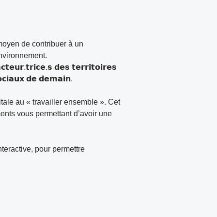
moyen de contribuer à un
environnement.
𝘁𝗿𝗶𝗰𝗲.𝘀 𝗱𝗲𝘀 𝘁𝗲𝗿𝗿𝗶𝘁𝗼𝗶𝗿𝗲𝘀
𝗼𝗰𝗶𝗮𝘂𝘅 𝗱𝗲 𝗱𝗲𝗺𝗮𝗶𝗻.
le au « travailler ensemble ». Cet
ments vous permettant d’avoir une
nteractive, pour permettre