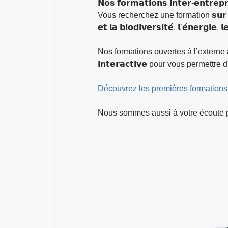
𝗡𝗼𝘀 𝗳𝗼𝗿𝗺𝗮𝘁𝗶𝗼𝗻𝘀 𝗶𝗻𝘁𝗲𝗿-𝗲𝗻𝘁𝗿𝗲𝗽𝗿
Vous recherchez une formation 𝘀𝘂𝗿 𝗹𝗲𝘀 𝘃𝗶𝗹
𝗲𝘁 𝗹𝗮 𝗯𝗶𝗼𝗱𝗶𝘃𝗲𝗿𝘀𝗶𝘁𝗲́, 𝗹’𝗲́𝗻𝗲𝗿𝗴𝗶𝗲, 
Nos formations ouvertes à l’externe allient 
𝗶𝗻𝘁𝗲𝗿𝗮𝗰𝘁𝗶𝘃𝗲 pour vous perme
Découvrez les premières formations 
Nous sommes aussi à votre écoute pour 𝗯𝗮̂