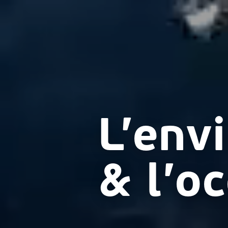
L’env
& l’o