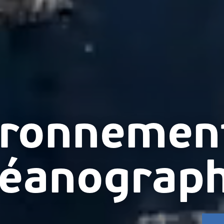
ironnemen
céanograp