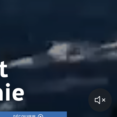
t
hie
DÉCOUVRIR